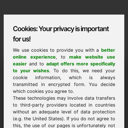
Cookies: Your privacy is important
for us!
We use cookies to provide you with a
better
online experience
, to
make website use
Domaininformation
easier
and to
adapt offers more specifically
to your wishes
. To do this, we need your
Domaininformation | Eesti
cookie information, which is always
transmitted in encrypted form. You decide
Soodushind: 2.000,00 Euro (km-ta)
which cookies you agree to.
These technologies may involve data transfers
UUS
Atraktiivsed domeenialternatiivid otse saidil Find-Your-
to third-party providers located in countries
Domain.eu
without an adequate level of data protection
avasta ->
(e.g. the United States). If you do not agree to
this, the use of our pages is unfortunately not