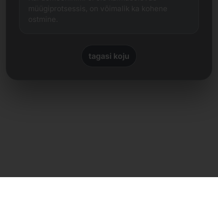
müügiprotsessis, on võimalik ka kohene
ostmine.
tagasi koju
Otsene kontakt