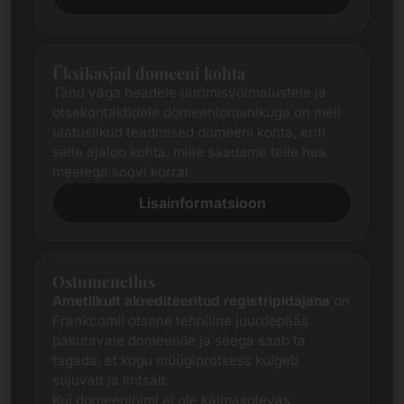
Üksikasjad domeeni kohta
Tänu väga headele uurimisvõimalustele ja
otsekontaktidele domeeniomanikuga on meil
ulatuslikud teadmised domeeni kohta, eriti
selle ajaloo kohta, mille saadame teile hea
meelega soovi korral.
Lisainformatsioon
Ostumenetlus
Ametlikult akrediteeritud registripidajana
on
Frankcomil otsene tehniline juurdepääs
pakutavale domeenile ja seega saab ta
tagada, et kogu müügiprotsess kulgeb
sujuvalt ja lihtsalt.
Kui domeeninimi ei ole käimasolevas